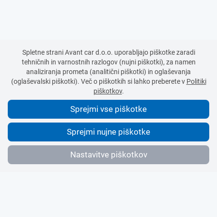
Spletne strani Avant car d.o.o. uporabljajo piškotke zaradi
tehničnih in varnostnih razlogov (nujni piškotki), za namen
analiziranja prometa (analitični piškotki) in oglaševanja
(oglaševalski piškotki). Več o piškotkih si lahko preberete v
Politiki
piškotkov
.
Sprejmi vse piškotke
Sprejmi nujne piškotke
Nastavitve piškotkov