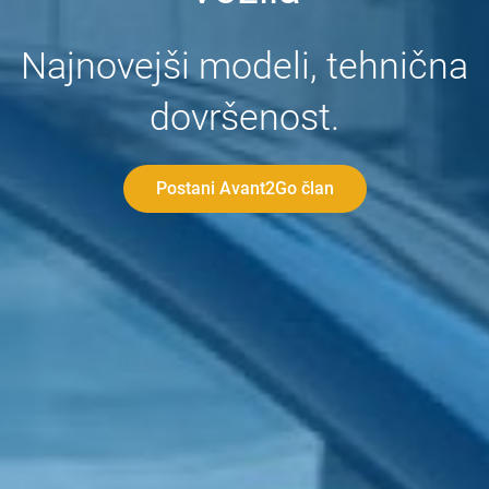
Najnovejši modeli, tehnična
dovršenost.
Postani Avant2Go član