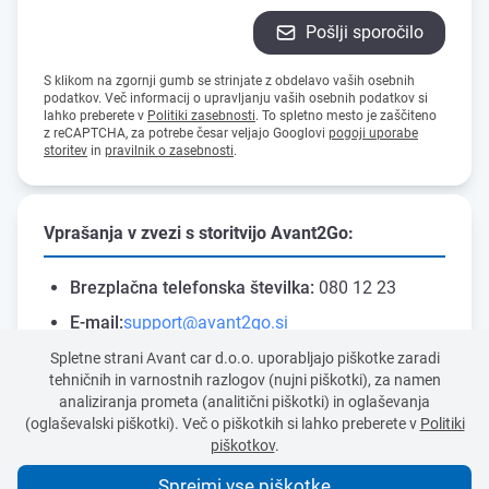
Pošlji sporočilo
S klikom na zgornji gumb se strinjate z obdelavo vaših osebnih
podatkov. Več informacij o upravljanju vaših osebnih podatkov si
lahko preberete v
Politiki zasebnosti
. To spletno mesto je zaščiteno
z reCAPTCHA, za potrebe česar veljajo Googlovi
pogoji uporabe
storitev
in
pravilnik o zasebnosti
.
Vprašanja v zvezi s storitvijo Avant2Go:
Brezplačna telefonska številka:
080 12 23
E-mail:
support@avant2go.si
Mednarodna številka za klice iz tujine:
+386 1
Spletne strani Avant car d.o.o. uporabljajo piškotke zaradi
tehničnih in varnostnih razlogov (nujni piškotki), za namen
589 08 50
analiziranja prometa (analitični piškotki) in oglaševanja
(oglaševalski piškotki). Več o piškotkih si lahko preberete v
Politiki
piškotkov
.
Sprejmi vse piškotke