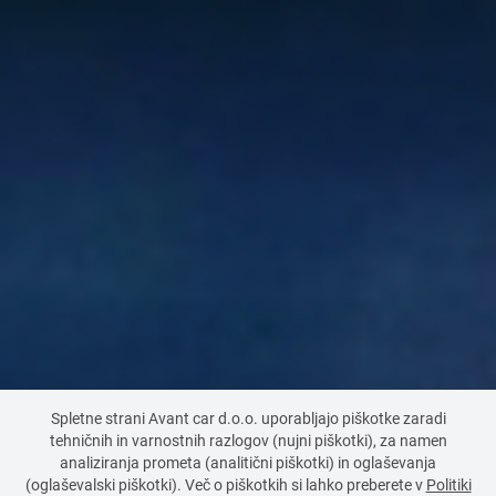
Spletne strani Avant car d.o.o. uporabljajo piškotke zaradi
tehničnih in varnostnih razlogov (nujni piškotki), za namen
analiziranja prometa (analitični piškotki) in oglaševanja
(oglaševalski piškotki). Več o piškotkih si lahko preberete v
Politiki