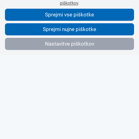
piškotkov
.
Sprejmi vse piškotke
Sprejmi nujne piškotke
Nastavitve piškotkov
Avant2Go souporaba vozil
v vašem mestu
Preprosta uporaba podnevi in ponoči, 24/7, vse