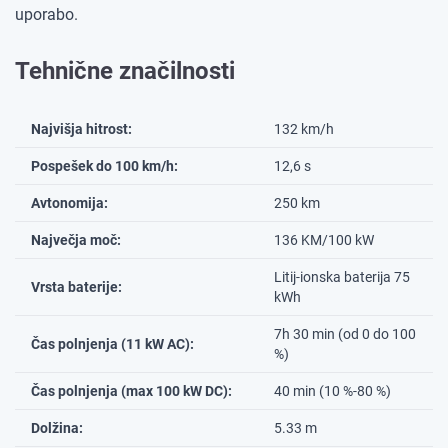
uporabo.
Tehnične značilnosti
Najvišja hitrost:
132 km/h
Pospešek do 100 km/h:
12,6 s
Avtonomija:
250 km
Največja moč:
136 KM/100 kW
Litij-ionska baterija 75
Vrsta baterije:
kWh
7h 30 min (od 0 do 100
Čas polnjenja (11 kW AC):
%)
Čas polnjenja (max 100 kW DC):
40 min (10 %-80 %)
Dolžina:
5.33 m