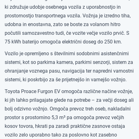
ki združuje udobje osebnega vozila z uporabnostjo in
prostornostjo transportnega vozila. Vožnja je izredno tiha,
udobna in enostavna, zato se boste za volanom hitro
počutili samozavestno tudi, če vozite večje vozilo prvič. S
75 kWh baterijo omogoča električni doseg do 250 km.
Vozilo je opremljeno s številnimi sodobnimi asistenčnimi
sistemi, kot so parkirna kamera, parkirni senzorji, sistem za
ohranjanje voznega pasu, navigacija ter napredni varnostni
sistemi, ki poskrbijo za še prijetnejšo in varnejšo vožnjo.
Toyota Proace Furgon EV omogoča različne načine vožnje,
ki jih lahko prilagajate glede na potrebe – za večji doseg ali
bolj odzivno vožnjo. Omgoča prevoz treh oseb, nakladalni
prostor s prostornino 5,3 m³ pa omogoča prevoz večjih
kosov tovora, hkrati pa zaradi praktične zasnove ostaja
vozilo zelo uporabno tako za poslovno kot zasebno