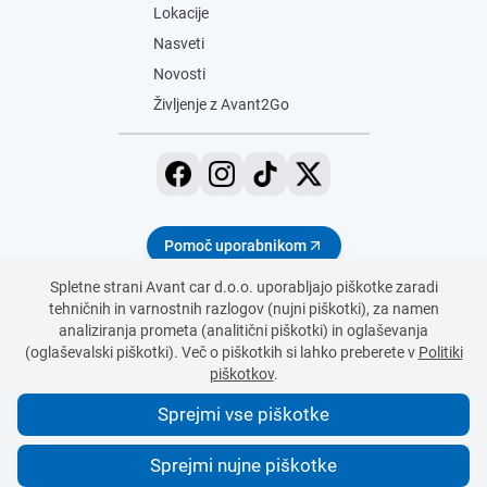
Lokacije
Nasveti
Novosti
Življenje z Avant2Go
Pomoč uporabnikom
Spletne strani Avant car d.o.o. uporabljajo piškotke zaradi
tehničnih in varnostnih razlogov (nujni piškotki), za namen
analiziranja prometa (analitični piškotki) in oglaševanja
Pojdi nazaj na vse objave
(oglaševalski piškotki). Več o piškotkih si lahko preberete v
Politiki
piškotkov
.
Sprejmi vse piškotke
Sprejmi nujne piškotke