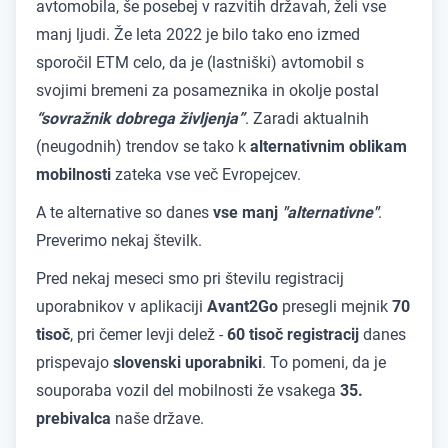
avtomobila, še posebej v razvitih državah, želi vse
manj ljudi. Že leta 2022 je bilo tako eno izmed
sporočil ETM celo, da je (lastniški) avtomobil s
svojimi bremeni za posameznika in okolje postal
“sovražnik dobrega življenja”
. Zaradi aktualnih
(neugodnih) trendov se tako k
alternativnim oblikam
mobilnosti
zateka vse več Evropejcev.
A te alternative so danes
vse manj
"alternativne"
.
Preverimo nekaj številk.
Pred nekaj meseci smo pri številu registracij
uporabnikov v aplikaciji
Avant2Go
presegli mejnik
70
tisoč
, pri čemer levji delež -
60 tisoč registracij
danes
prispevajo
slovenski uporabniki
. To pomeni, da je
souporaba vozil del mobilnosti že vsakega
35.
prebivalca
naše države.