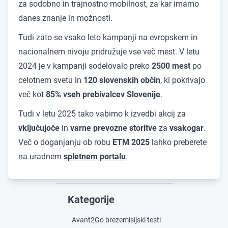
za sodobno in trajnostno mobilnost, za kar imamo
danes znanje in možnosti.
Tudi zato se vsako leto kampanji na evropskem in
nacionalnem nivoju pridružuje vse več mest. V letu
2024 je v kampanji sodelovalo preko
2500 mest
po
celotnem svetu in
120 slovenskih občin
, ki pokrivajo
več kot
85% vseh prebivalcev Slovenije
.
Tudi v letu 2025 tako vabimo k izvedbi akcij za
vključujoče
in
varne prevozne storitve
za
vsakogar
.
Več o doganjanju ob robu
ETM 2025
lahko preberete
na uradnem
spletnem portalu
.
Kategorije
Avant2Go brezemisijski testi