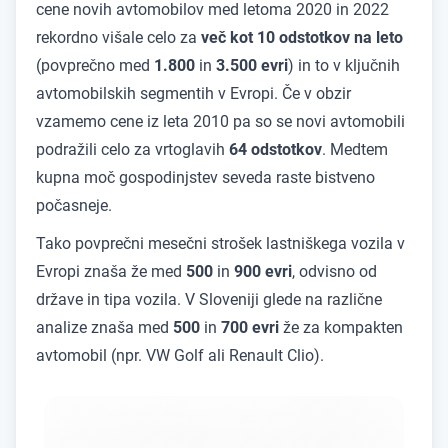
cene novih avtomobilov med letoma 2020 in 2022
rekordno višale celo za
več kot 10 odstotkov na leto
(povprečno med
1.800
in
3.500 evri
) in to v ključnih
avtomobilskih segmentih v Evropi. Če v obzir
vzamemo cene iz leta 2010 pa so se novi avtomobili
podražili celo za vrtoglavih
64 odstotkov
. Medtem
kupna moč gospodinjstev seveda raste bistveno
počasneje.
Tako povprečni mesečni strošek lastniškega vozila v
Evropi znaša že med
500
in
900 evri
, odvisno od
države in tipa vozila. V Sloveniji glede na različne
analize znaša med
500
in
700 evri
že za kompakten
avtomobil (npr. VW Golf ali Renault Clio).