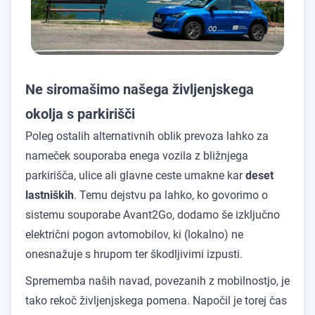
Ne siromašimo našega življenjskega
okolja s parkirišči
Poleg ostalih alternativnih oblik prevoza lahko za
nameček souporaba enega vozila z bližnjega
parkirišča, ulice ali glavne ceste umakne kar
deset
lastniških
. Temu dejstvu pa lahko, ko govorimo o
sistemu souporabe Avant2Go, dodamo še izključno
električni pogon avtomobilov, ki (lokalno) ne
onesnažuje s hrupom ter škodljivimi izpusti.
Sprememba naših navad, povezanih z mobilnostjo, je
tako rekoč življenjskega pomena. Napočil je torej čas