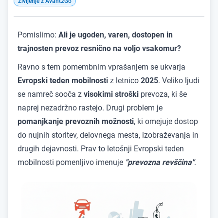
Življenje z Avant2Go
Pomislimo:
Ali je ugoden, varen, dostopen in
trajnosten prevoz resnično na voljo vsakomur?
Ravno s tem pomembnim vprašanjem se ukvarja
Evropski teden mobilnosti
z letnico
2025
. Veliko ljudi
se namreč sooča z
visokimi stroški
prevoza, ki še
naprej nezadržno rastejo. Drugi problem je
pomanjkanje prevoznih možnosti
, ki omejuje dostop
do nujnih storitev, delovnega mesta, izobraževanja in
drugih dejavnosti. Prav to letošnji Evropski teden
mobilnosti pomenljivo imenuje
"prevozna revščina"
.