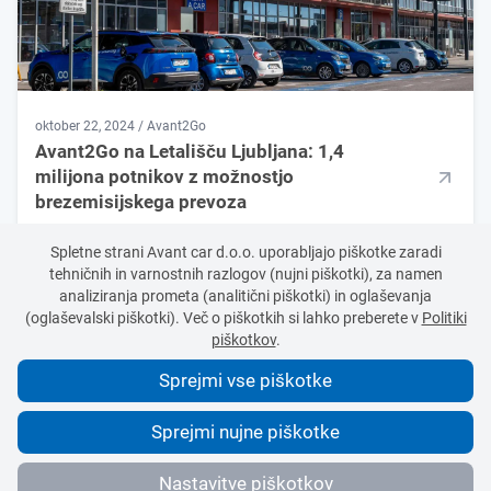
oktober 22, 2024 / Avant2Go
Avant2Go na Letališču Ljubljana: 1,4
milijona potnikov z možnostjo
brezemisijskega prevoza
Lokacije
Življenje z Avant2Go
Spletne strani Avant car d.o.o. uporabljajo piškotke zaradi
tehničnih in varnostnih razlogov (nujni piškotki), za namen
analiziranja prometa (analitični piškotki) in oglaševanja
Pojdi nazaj na vse objave
(oglaševalski piškotki). Več o piškotkih si lahko preberete v
Politiki
piškotkov
.
Sprejmi vse piškotke
Sprejmi nujne piškotke
© 2016-2026 AVANT CAR d.o.o.
Vse pravice pridržane.
Nastavitve piškotkov