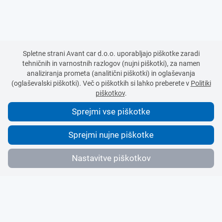
Spletne strani Avant car d.o.o. uporabljajo piškotke zaradi
tehničnih in varnostnih razlogov (nujni piškotki), za namen
analiziranja prometa (analitični piškotki) in oglaševanja
(oglaševalski piškotki). Več o piškotkih si lahko preberete v
Politiki
piškotkov
.
Sprejmi vse piškotke
Sprejmi nujne piškotke
Nastavitve piškotkov