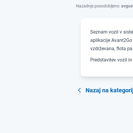
Nazadnje posodobljeno:
avgust
Seznam vozil v siste
aplikacije Avant2Go 
vzdrževana, flota pa
Predstavitev vozil i
Nazaj na kategorij