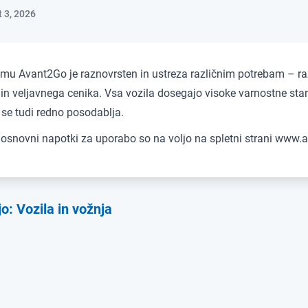
 3, 2026
mu Avant2Go je raznovrsten in ustreza različnim potrebam – raz
in veljavnega cenika. Vsa vozila dosegajo visoke varnostne sta
 se tudi redno posodablja.
n osnovni napotki za uporabo so na voljo na spletni strani www.
o: Vozila in vožnja