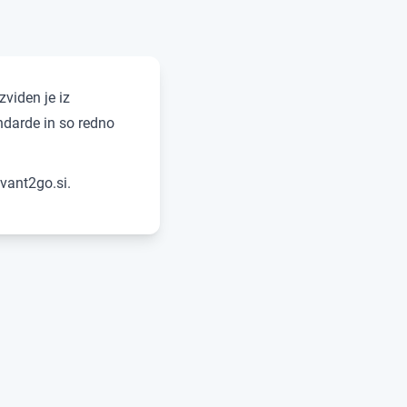
viden je iz
ndarde in so redno
avant2go.si.