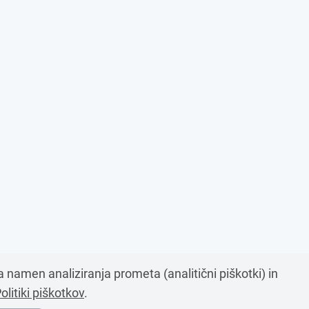
za namen analiziranja prometa (analitični piškotki) in
olitiki piškotkov
.