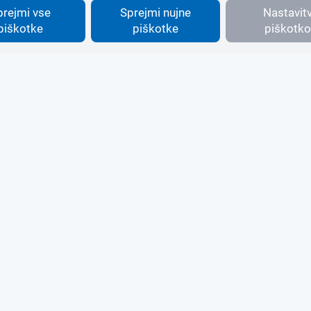
prejmi vse
Sprejmi nujne
Nastavit
piškotke
piškotke
piškotko