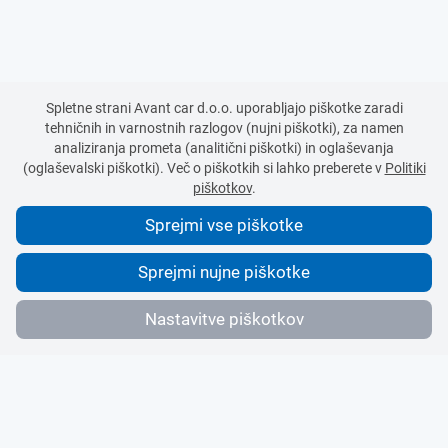
Spletne strani Avant car d.o.o. uporabljajo piškotke zaradi
tehničnih in varnostnih razlogov (nujni piškotki), za namen
analiziranja prometa (analitični piškotki) in oglaševanja
(oglaševalski piškotki). Več o piškotkih si lahko preberete v
Politiki
piškotkov
.
Sprejmi vse piškotke
Sprejmi nujne piškotke
Nastavitve piškotkov