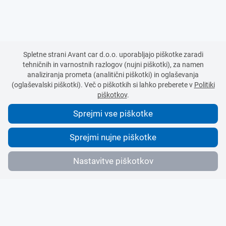
Spletne strani Avant car d.o.o. uporabljajo piškotke zaradi
tehničnih in varnostnih razlogov (nujni piškotki), za namen
analiziranja prometa (analitični piškotki) in oglaševanja
(oglaševalski piškotki). Več o piškotkih si lahko preberete v
Politiki
piškotkov
.
Sprejmi vse piškotke
Sprejmi nujne piškotke
Nastavitve piškotkov