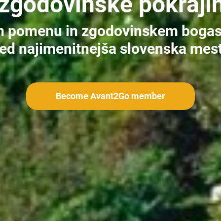
 zgodovinske pokraji
m pomenu in zgodovinskem bogas
ed najimenitnejša slovenska mest
Become Avant2Go member